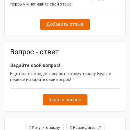
пневматического оборудования и прочих задач. Малые
первым и напишите свой отзыв!
Масса, кг
450
габариты и небольшой вес 450 кг помогут без труда
использовать компрессор на вашем объекте.
Ширина, мм
1050
Тип привода – , гарантирующий легкий запуск
Добавить отзыв
Длина, мм
1250
пневмокомпрессора. Он отличается легким
управлением и ТО. При должном уходе и эксплуатации
в рамках указанных характеристик прослужит долгий
срок.
Вопрос - ответ
Задайте свой вопрос!
Еще никто не задал вопрос по этому товару. Будьте
первым и задайте свой вопрос!
Задать вопрос
Получить скидку
Нашли дешевле?