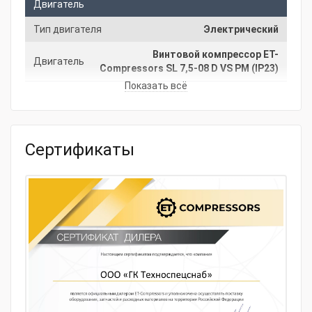
Двигатель
Тип двигателя
Электрический
Винтовой компрессор ET-
Двигатель
Compressors SL 7,5-08 D VS PM (IP23)
Показать всё
Гарантия
Производитель
ET-Compressors
Основные характеристики
Сертификаты
Тип компрессора
Винтовой
Производительность, л/мин
1100
Мощность, кВт
7.5
Давление, бар
8
Напряжение, В
380
Тип привода
Прямой привод