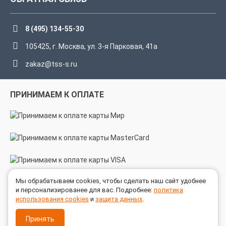
шланг прох. 8мм х 5м
пистолет
удлинительное копье
8 (495) 134-55-30
4 быстросъемные форсунки для поверхностей
(0°,15°, 25°, 40°)
105425, г. Москва, ул. 3-я Парковая, 41а
форсунка для инжекции химического состава
zakaz@tss-s.ru
ПРИНИМАЕМ К ОПЛАТЕ
Мы обрабатываем cookies, чтобы сделать наш сайт удобнее
МЫ В СОЦСЕТЯХ
и персонализированее для вас. Подробнее:
политика
использования cookies
и
защита данных
.
Принять