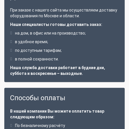
Съемная ручка рамы.
При заказе с нашего сайта мы осуществляем доставку
оборудования по Москве и области.
Двигатель на виброопорах.
Наши специалисты готовы доставить заказ:
В стандартной комплектации фильтр с
промываемым катриджем.
на дом, в офис или на производство;
Обширный ассортимент дополнительных
в удобное время;
аксессуаров.
по доступным тарифам;
Барабан и шланг 60 метров для прочистки
в полной сохранности.
трубопроводов.
Наша служба доставки работает в будние дни,
Качественная сборка и тестирование каждого
суббота и воскресенье – выходные.
аппарата.
В качестве дополнительной опции
устанавливается защита от сухого хода насоса.
Способы оплаты
Аксессуары:
Водопескоструйная оснастка
В нашей компании Вы можете оплатить товар
Инжекторный насос для откачивания шлама
следующим образом:
Ножные педали
По безналичному расчёту