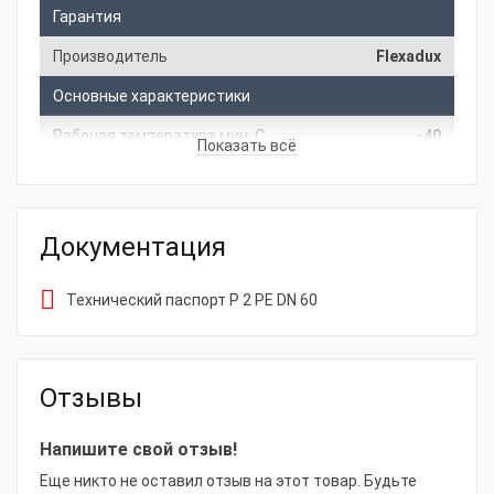
Гарантия
Производитель
Flexadux
Основные характеристики
Рабочая температура мин, С
-40
Показать всё
Рабочее давление, бар
0.4
Вакуум, бар
0.16
Документация
Рабочая температура макс, С
60
Диаметр, мм
60
Технический паспорт P 2 PE DN 60
Радиус изгиба, мм
42
Толщина стенки, мм
0.4
Отзывы
Цена указана за
1 бухту
Напишите свой отзыв!
Шланг для химической
Тип
промышленности, стойкий к
Еще никто не оставил отзыв на этот товар. Будьте
товара