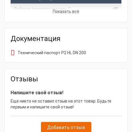
Рабочая температура мин, С
-40
Показать всё
Рабочее давление, бар
0.2
Вакуум, бар
0.04
Документация
Диаметр, мм
200
Радиус изгиба, мм
200
Технический паспорт P2 HL DN 200
Толщина стенки, мм
0.4
Цена указана за
1 бухту
Отзывы
Тип
Шланг для вентиляции и
товара
кондиционирования
Напишите свой отзыв!
Модель товара
P2 HL DN 200
Еще никто не оставил отзыв на этот товар. Будьте
первым и напишите свой отзыв!
Габаритные размеры и вес
Вес, кг
11
Добавить отзыв
Длина, м
10