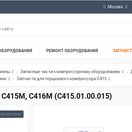
Москва
ОБОРУДОВАНИЯ
РЕМОНТ ОБОРУДОВАНИЯ
ЗАПЧАС
риалы
Запасные части к компрессорному оборудованию
-
-
ких
Запчасти для поршневого компрессора С415
-
 С415М, С416М (С415.01.00.015)
ная доставка