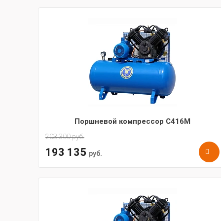
Поршневой компрессор С416М
203 300
руб.
193 135
руб.