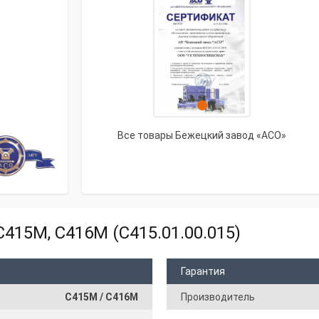
Все товары Бежецкий завод «АСО»
415М, С416М (С415.01.00.015)
Гарантия
С415М / С416М
Производитель