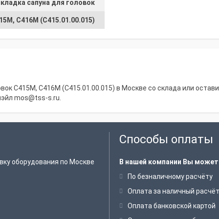
кладка сапуна для головок
15М, С416М (С415.01.00.015)
ок С415М, С416М (С415.01.00.015) в Москве со склада или оставит
мэйл
mos@tss-s.ru
.
Способы оплаты
вку оборудования по Москве
В нашей компании Вы может
По безналичному расчёту
Оплата за наличный расчё
Оплата банковской картой