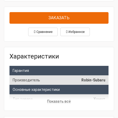
ЗАКАЗАТЬ
Сравнение
Избранное
Характеристики
Гарантия
Производитель
Robin-Subaru
Основные характеристики
Тип товара
Хомут
Показать всё
Модель
PTG208, PTG210, PTX201T, PTD206T
товара
480-05010-28