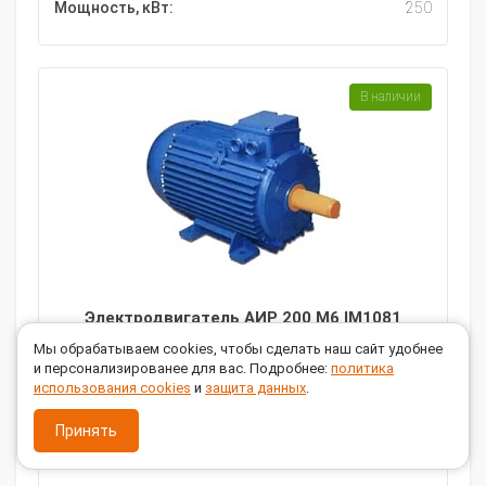
Мощность, кВт:
250
В наличии
Электродвигатель АИР 200 M6 IM1081
Мы обрабатываем cookies, чтобы сделать наш сайт удобнее
95 904
руб.
и персонализированее для вас. Подробнее:
политика
использования cookies
и
защита данных
.
Последняя цена
Принять
ПОДОБРАТЬ АНАЛОГ