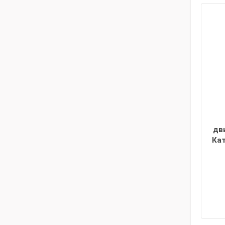
дв
Ка