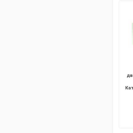
дв
Ка