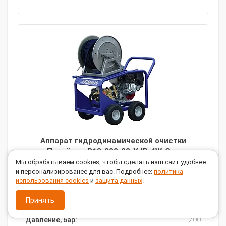
Аппарат гидродинамической очистки
Посейдон B13-200-22-Y-IP-4W-Gun
Мы обрабатываем cookies, чтобы сделать наш сайт удобнее
и персонализированее для вас. Подробнее:
политика
ЗАКАЗАТЬ
использования cookies
и
защита данных
.
Принять
Производительность, л/мин:
22
Давление, бар:
200