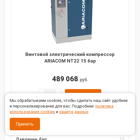
Винтовой электрический компрессор
ARIACOM NT22 15 бар
489 068
руб.
В КОРЗИНУ
Мы обрабатываем cookies, чтобы сделать наш сайт удобнее
и персонализированее для вас. Подробнее:
политика
Купить в 1 клик
использования cookies
и
защита данных
.
Производительность, л/мин:
2000
Принять
Мощность, кВт:
22
Давление, бар:
15