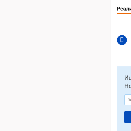
Реал
Ищ
Но