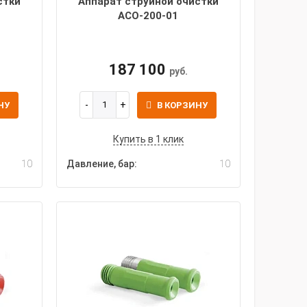
стки
Аппарат струйной очистки
АСО-200-01
187 100
руб.
НУ
В КОРЗИНУ
Купить в 1 клик
10
Давление, бар:
10