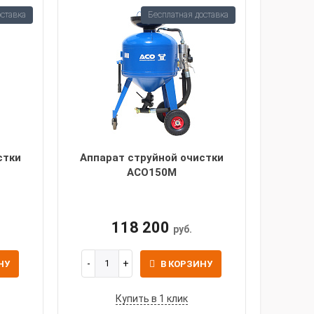
оставка
Бесплатная доставка
стки
Аппарат струйной очистки
АСО150М
118 200
руб.
НУ
В КОРЗИНУ
Купить в 1 клик