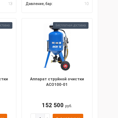
13
Давление, бар:
10
оставка
Бесплатная доставка
стки
Аппарат струйной очистки
АСО100-01
152 500
руб.