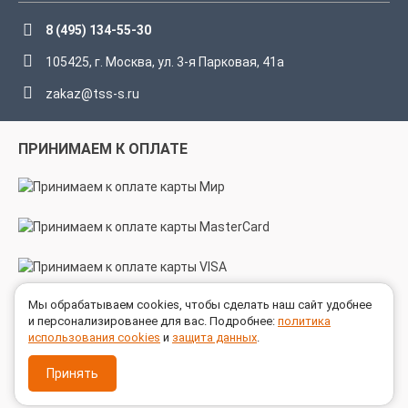
8 (495) 134-55-30
105425, г. Москва, ул. 3-я Парковая, 41а
zakaz@tss-s.ru
ПРИНИМАЕМ К ОПЛАТЕ
Мы обрабатываем cookies, чтобы сделать наш сайт удобнее
МЫ В СОЦСЕТЯХ
и персонализированее для вас. Подробнее:
политика
использования cookies
и
защита данных
.
Принять
© 2005 - 2026 ГК ТехноСпецСнаб