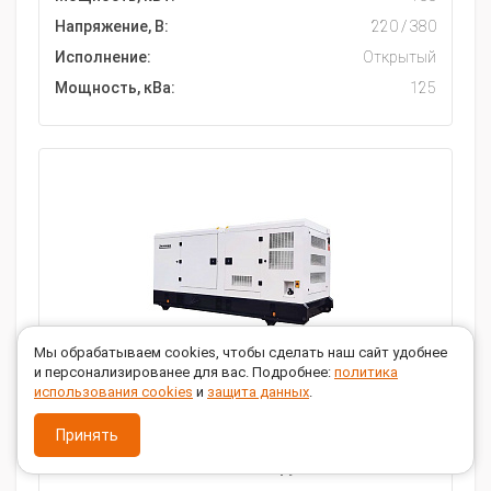
Напряжение, В:
220 / 380
Исполнение:
Открытый
Мощность, кВа:
125
Мы обрабатываем cookies, чтобы сделать наш сайт удобнее
и персонализированее для вас. Подробнее:
политика
использования cookies
и
защита данных
.
Дизельный генератор Zammer AD-100-Т400
в кожухе без АВР
Принять
910 000
руб.