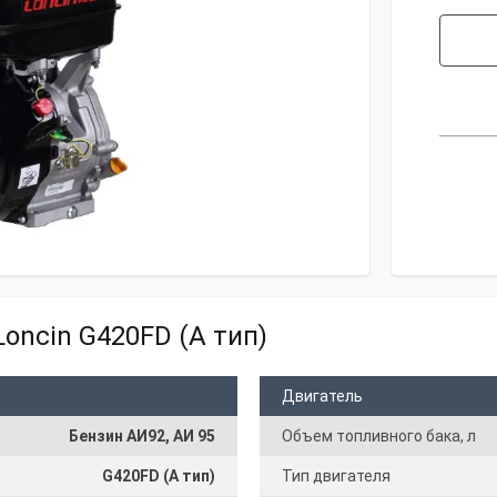
oncin G420FD (A тип)
Двигатель
Бензин АИ92, АИ 95
Объем топливного бака, л
G420FD (A тип)
Тип двигателя