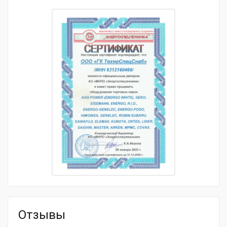
Система
Бесконтактное электронное
зажигания
зажигание
Рабочий обьём, см3
265
Номинальная мощность, кВт при 3600 мин
3.7
Направление вращения
Против часовой стрелки,
коленчатого вала
относительно вала
Система охлаждения
Воздушная
Тип товара
Дизельный двигатель
Модель товара
SUBARU DY27-2D
Габаритные размеры и вес
Габариты, мм
339х357х402
Масса, кг
29.5
Отзывы