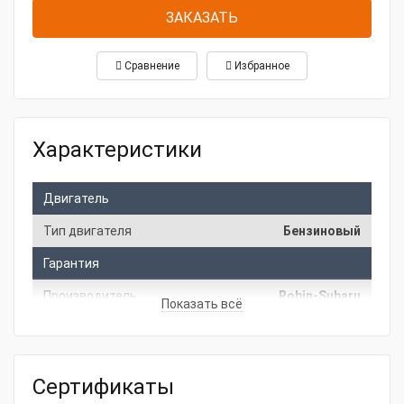
ЗАКАЗАТЬ
Сравнение
Избранное
Характеристики
Двигатель
Тип двигателя
Бензиновый
Гарантия
Производитель
Robin-Subaru
Показать всё
СтранаПроисхождения
ЯПОНИЯ
Основные характеристики
Сертификаты
Обьём картера, л
0.9