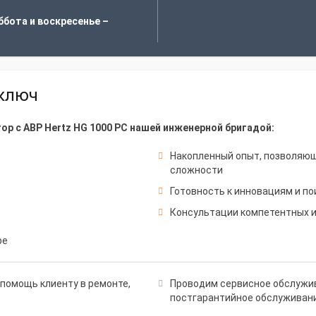
ббота и воскресенье –
 ключ
р с АВР Hertz HG 1000 PC нашей инженерной бригадой:
Накопленный опыт, позволяю
сложности
Готовность к инновациям и по
Консультации компетентных 
ре
помощь клиенту в ремонте,
Проводим сервисное обслужив
постгарантийное обслуживан