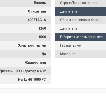
Дизель
СтранаПроисхождения
Открытый
Двигатель
4008TAG1A
Объем топливного бака, л
1260
Двигатель
1500
Габаритные размеры и вес
Электростартер
Габариты, мм
Да
Масса, кг
Жидкостная
Дизельный генератор с АВР
Hertz HG 1000 PC