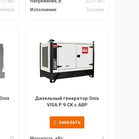
20 / 380
Напряжение, В:
220 / 380
тейнере
Исполнение:
В кожухе
Onis
Дизельный генератор Onis
VISA P 9 CK с АВР
ЗАКАЗАТЬ
72
Мощность, кВт:
8