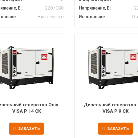
яжение, В:
220 / 380
Напряжение, В:
2
лнение:
В контейнере
Исполнение:
От
изельный генератор Onis
Дизельный генератор 
VISA P 14 CK
VISA P 9 CK
ЗАКАЗАТЬ
ЗАКАЗАТЬ