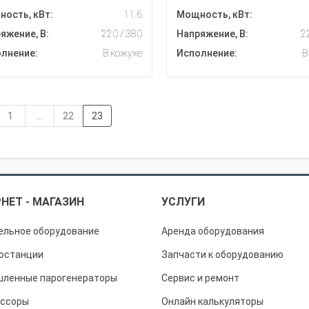
ость, кВт:
11.6
Мощность, кВт:
яжение, В:
220 / 380
Напряжение, В:
2
лнение:
В кожухе
Исполнение:
В
1
...
22
23
НЕТ - МАГАЗИН
УСЛУГИ
ельное оборудование
Аренда оборудования
останции
Запчасти к оборудованию
ленные парогенераторы
Сервис и ремонт
ссоры
Онлайн калькуляторы