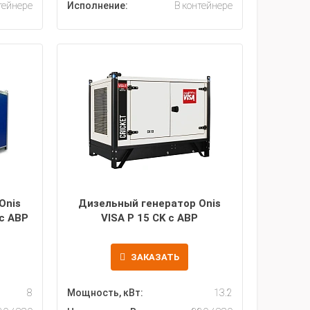
тейнере
Исполнение:
В контейнере
Onis
Дизельный генератор Onis
 с АВР
VISA P 15 CK с АВР
ЗАКАЗАТЬ
8
Мощность, кВт:
13.2