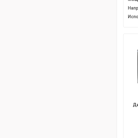
Напр
Испо
Д