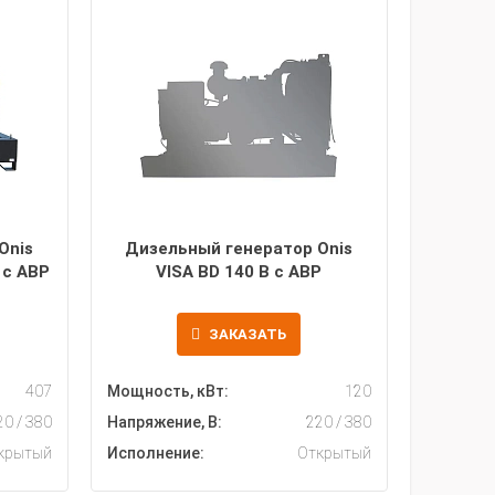
Onis
Дизельный генератор Onis
 с АВР
VISA BD 140 B с АВР
ЗАКАЗАТЬ
407
Мощность, кВт:
120
20 / 380
Напряжение, В:
220 / 380
крытый
Исполнение:
Открытый