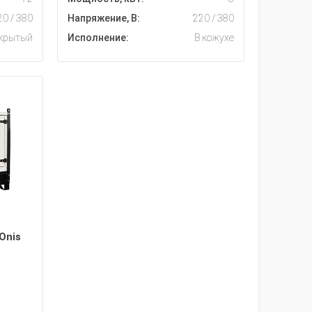
20 / 380
Напряжение, В:
220 / 380
крытый
Исполнение:
В кожухе
Onis