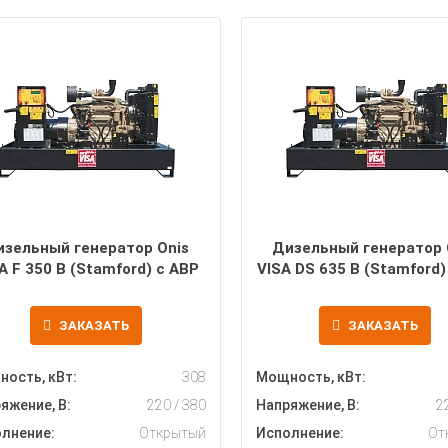
изельный генератор Onis
Дизельный генератор 
A F 350 B (Stamford) с АВР
VISA DS 635 B (Stamford)
ЗАКАЗАТЬ
ЗАКАЗАТЬ
ость, кВт:
308
Мощность, кВт:
яжение, В:
220 / 380
Напряжение, В:
2
лнение:
Открытый
Исполнение:
От