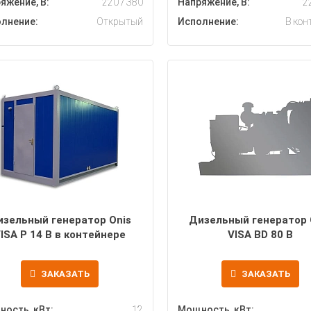
яжение, В:
220 / 380
Напряжение, В:
2
лнение:
Открытый
Исполнение:
В кон
изельный генератор Onis
Дизельный генератор 
ISA P 14 B в контейнере
VISA BD 80 B
ЗАКАЗАТЬ
ЗАКАЗАТЬ
ость, кВт:
12
Мощность, кВт: