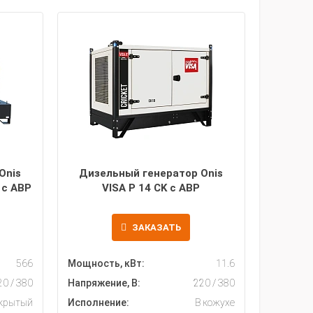
Onis
Дизельный генератор Onis
 с АВР
VISA P 14 CK с АВР
ЗАКАЗАТЬ
566
Мощность, кВт:
11.6
20 / 380
Напряжение, В:
220 / 380
крытый
Исполнение:
В кожухе