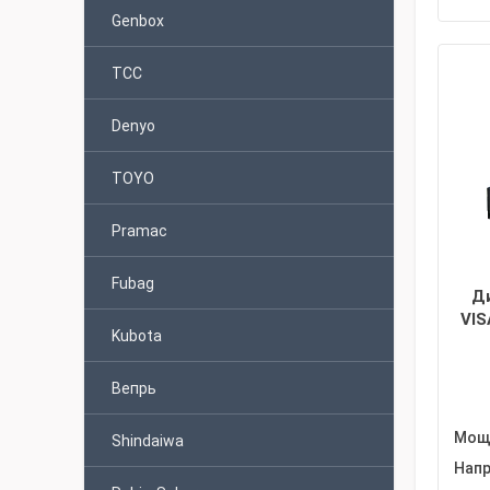
Genbox
TCC
Denyo
TOYO
Pramac
Fubag
Д
VIS
Kubota
Вепрь
Мощн
Shindaiwa
Напр