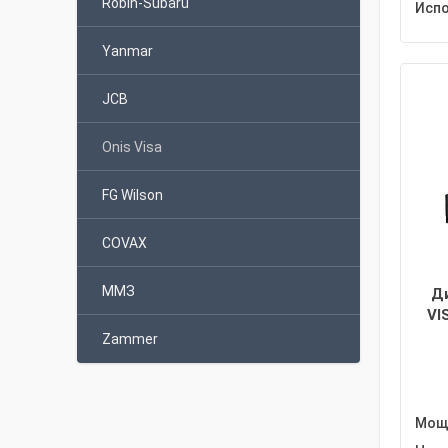
Robin-Subaru
Испо
Yanmar
JCB
Onis Visa
FG Wilson
COVAX
ММЗ
Д
VI
Zammer
Мощн