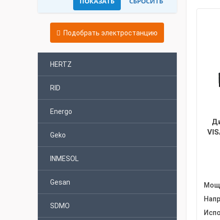
Подобрать электростанцию
HERTZ
RID
Energo
Д
VIS
Geko
INMESOL
Gesan
Мощн
Напр
SDMO
Испо