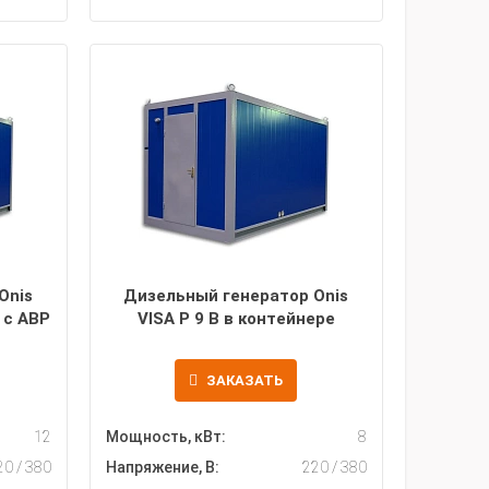
Onis
Дизельный генератор Onis
 с АВР
VISA P 9 B в контейнере
ЗАКАЗАТЬ
12
Мощность, кВт:
8
20 / 380
Напряжение, В:
220 / 380