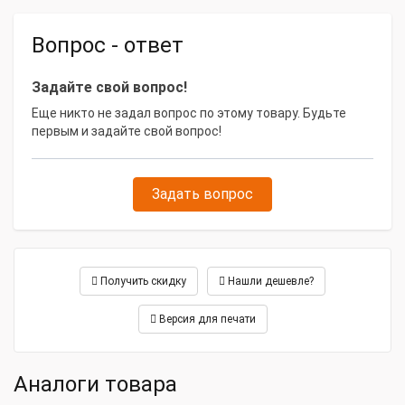
Модель товара
Onis VISA V 415 GO (Stamford)
Вопрос - ответ
Габаритные размеры и вес
Задайте свой вопрос!
Габариты, мм
3900х1300х2130
Еще никто не задал вопрос по этому товару. Будьте
Масса, кг
3700
первым и задайте свой вопрос!
Задать вопрос
Получить скидку
Нашли дешевле?
Версия для печати
Аналоги товара