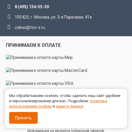
8 (495) 134-55-30
105425, г. Москва, ул. 3-я Парковая, 41а
zakaz@tss-s.ru
ПРИНИМАЕМ К ОПЛАТЕ
Мы обрабатываем cookies, чтобы сделать наш сайт удобнее
МЫ В СОЦСЕТЯХ
и персонализированее для вас. Подробнее:
политика
использования cookies
и
защита данных
.
Принять
© 2005 - 2026 ГК ТехноСпецСнаб
Информация не является публичной офертой.