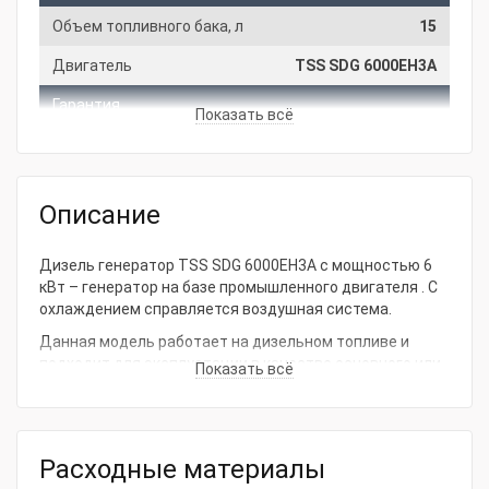
Объем топливного бака, л
15
Двигатель
TSS SDG 6000EH3A
Гарантия
Показать всё
Производитель
ТСС
Основные характеристики
Описание
Мощность, кВт
6
Напряжение, В
220 / 380
Дизель генератор TSS SDG 6000EH3A с мощностью 6
кВт – генератор на базе промышленного двигателя . С
Расход, л/ч
2.6
охлаждением справляется воздушная система.
Вид топлива
Дизель
Данная модель работает на дизельном топливе и
подходит для эксплуатации в качестве основного или
Показать всё
Исполнение
Открытый
резервного источника электрической энергии.
Установка вырабатывает напряжение 220 / 380 В.
Артикул
077016
Запуск: ручной / электростартер.
Электрическая вилка, разъем для
Габариты 707х525х610 без колес мм и вес 113 кг
Расходные материалы
АВР, предпусковой
помогут легко расположить электростанцию на вашем