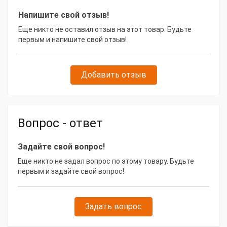
температуры воздуха до +55С;
Габариты, мм
1320x780x965
Напишите свой отзыв!
Подогрев двигателя для эксплуатации при
Масса, кг
400
Еще никто не оставил отзыв на этот товар. Будьте
температурах до -55С;
первым и напишите свой отзыв!
Стальную сварную раму с антивибрационными
подушками;
Электростартер, стартерную батарею, блок зарядки
Добавить отзыв
аккумулятора;
Двухопорный электрогенератор класса IP23;
Система экстренной остановки ГГУ;
Вопрос - ответ
Автоматический регулятор напряжения и частоты;
Контроллер нештатной работы генераторной
Задайте свой вопрос!
установки;
Еще никто не задал вопрос по этому товару. Будьте
Электрический пульт ручного запуска с
первым и задайте свой вопрос!
измерительными приборами;
Комплект эксплуатационной документации;
Задать вопрос
Гарантийный талон;
Масло Shell SAE 5W-40;