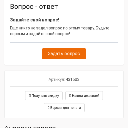
Генераторы ФАС с воздушным охлаждением
Вопрос - ответ
дешевле и проще в эксплуатации, чем
аналогичные модели с жидкостным охлаждением.
Генераторы выпускаются в прочном
Задайте свой вопрос!
металлическом / пластиковом корпусе,
Еще никто не задал вопрос по этому товару. Будьте
обеспечивающем повышенное шумопоглощение.
первым и задайте свой вопрос!
Предназначено такое оборудование для
аварийного электроснабжения.
Задать вопрос
Артикул:
431503
Получить скидку
Нашли дешевле?
Версия для печати