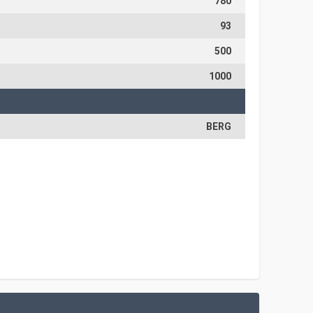
780
93
500
1000
BERG