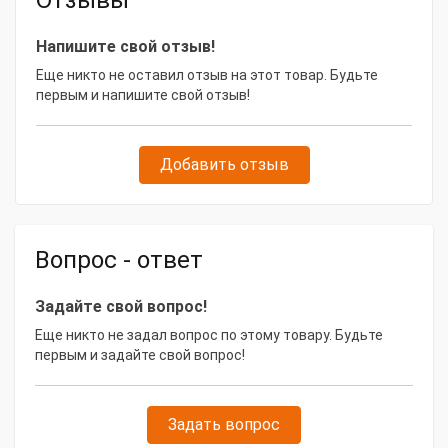
Отзывы
Уровень шума, дБ
75
Напишите свой отзыв!
Наличие частотного преобразователя
Да
Еще никто не оставил отзыв на этот товар. Будьте
первым и напишите свой отзыв!
С осушителем
Нет
Безмасляный
Нет
Добавить отзыв
Габаритные размеры и вес
Габариты, мм
1100x720x1180
Масса, кг
285
Вопрос - ответ
Задайте свой вопрос!
Еще никто не задал вопрос по этому товару. Будьте
первым и задайте свой вопрос!
Задать вопрос