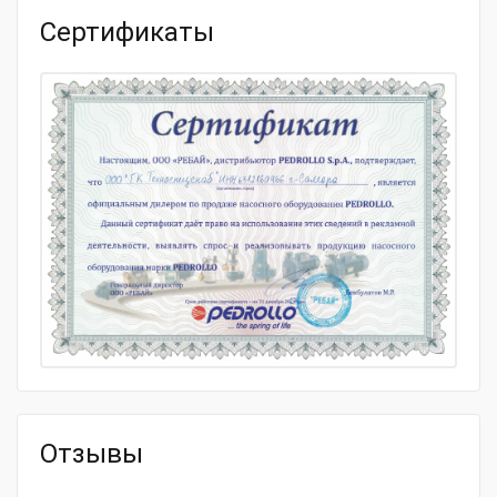
Диаметр выходного отверстия, DN
40
Сертификаты
Размер частиц, мм
50
Тип товара
Фекальный насос
Модель товара
Pedrollo VXm 10/35 220V
Габаритные размеры и вес
Габариты, мм
224х174х380
Масса, кг
15.2
Отзывы