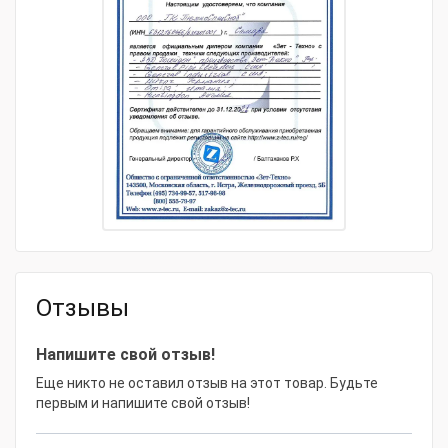
Очистка внутридомовых канализационных и
водопроводных сетей (стояков, сливов ванных,
раковин, унитазов; водосточных труб и др.).
Технические характеристики:
Управление - пневматическая педаль
Внутренний диаметр очищаемых труб - 15 - 75
мм.
Максимальная длина очищаемых труб - 15 м
Реверсивный двигатель, 0-500 об/мин, двойная
изоляция.
Алюминиевый барабан с внутренним
пластиковым картриджем.
Устройство автоматической подачи спирали с
Отзывы
управляемой скоростью (PH-DR).
Ножная педаль.
Напишите свой отзыв!
УЗО: устройство защитного отключения (на
вилке), позволяет безопасно работать во
Еще никто не оставил отзыв на этот товар. Будьте
влажных помещениях – опция
первым и напишите свой отзыв!