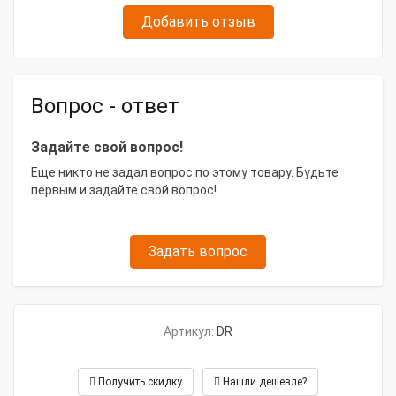
Спирали “FLEXICORE”, на основе стального
Добавить отзыв
закаленного троса, обвитого закаленной
спиралью, обладают удивительной прочностью и
достаточной гибкостью. Спирали настолько
прочны, что имеют гарантию 1 год на работу в
любых условиях.
Вопрос - ответ
8 различных насадок (в стандартной
комплектации 5 насадок) позволяют выполнять
Задайте свой вопрос!
прочистку труб и удаление посторонних
предметов.
Еще никто не задал вопрос по этому товару. Будьте
Корпус имеет двойную изоляцию
первым и задайте свой вопрос!
Спираль FLEXICORE
Задать вопрос
Гарантия:
Гарантия 3 года на работу в любых условиях.
Гарантия на рабочие спирали – 1 год.
Артикул:
DR
Электромеханический прочистной аппарат "Крот DR"
для внутренних сетей, Dу= 15 - 75мм без спиралей и
аксессуаров включает:
Получить скидку
Нашли дешевле?
мотор мощность 300 Вт