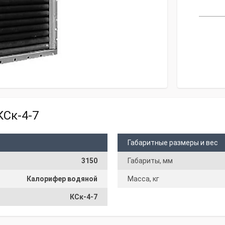
КСк-4-7
Габаритные размеры и вес
3150
Габариты, мм
Калорифер водяной
Масса, кг
КСк-4-7