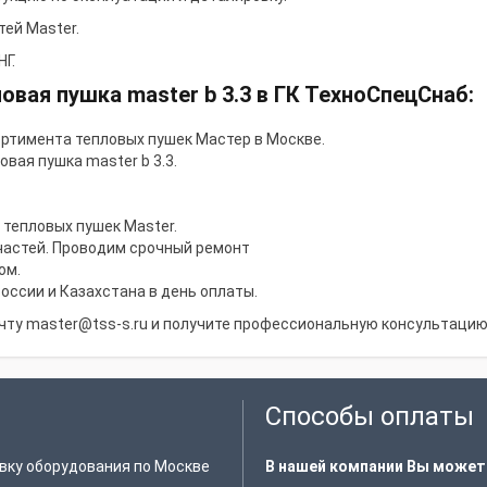
тей Master
.
Г.
овая пушка master b 3.3 в ГК ТехноСпецСнаб:
ортимента тепловых пушек Мастер в Москве.
вая пушка master b 3.3.
тепловых пушек Master.
частей. Проводим срочный ремонт
ом.
России и Казахстана в день оплаты.
очту
master@tss-s.ru
и получите профессиональную консультацию 
Способы оплаты
вку оборудования по Москве
В нашей компании Вы может