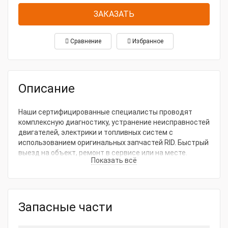
ЗАКАЗАТЬ
Сравнение
Избранное
Описание
Наши сертифицированные специалисты проводят
комплексную диагностику, устранение неисправностей
двигателей, электрики и топливных систем с
использованием оригинальных запчастей RID. Быстрый
выезд на объект, ремонт в сервисе или на месте.
Показать всё
Минимизируем простои, продлеваем срок службы ДГУ.
Гарантия качества от ГК ТехноСпецСнаб — звоните для
бесплатной консультации! Цена от 10 000 руб., сроки 1-
3 дня.
Запасные части
Наши ключевые виды услуг, которые мы