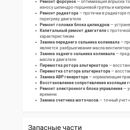
Ремонт форсунок
— оптимизация впрыска то
износу цилиндро-поршневой группы и капрем
Ремонт радиатора
— протечки в радиаторе п
перегреву двигателя.
Ремонт головки блока цилиндров
— устране
Капитальный ремонт двигателя
с проточкой
характеристикам.
Замена переднего сальника коленвала
— пр
является разбрызгивание масла вентилятор
Замена заднего сальника коленвала
— предо
масла в двигателе.
Перемотка ротора альтернатора
— восстано
Перемотка статора альтернатора
— восстан
Замена АВР генератора
— нормализация прав
Восстановление сопротивления изоляции г
Ремонт электронного блока управления
— у
времени.
Замена счетчика моточасов
— точный учет 
Запасные части