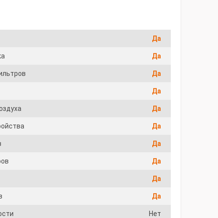
Да
ка
Да
ильтров
Да
Да
воздуха
Да
ройства
Да
в
Да
ров
Да
Да
в
Да
ости
Нет