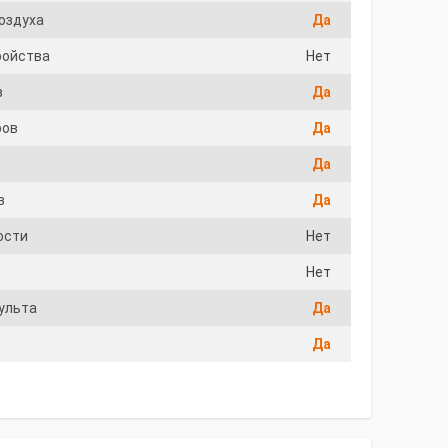
воздуха
Да
ройства
Нет
в
Да
ров
Да
Да
в
Да
ости
Нет
Нет
ульта
Да
Да