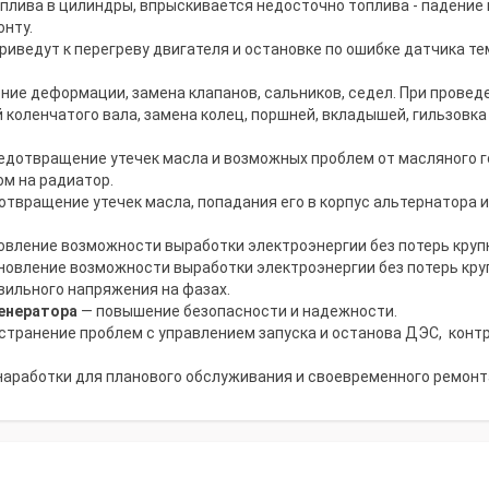
плива в цилиндры, впрыскивается недосточно топлива - падение
онту.
риведут к перегреву двигателя и остановке по ошибке датчика те
ние деформации, замена клапанов, сальников, седел. При провед
 коленчатого вала, замена колец, поршней, вкладышей, гильзовка
едотвращение утечек масла и возможных проблем от масляного г
ом на радиатор.
твращение утечек масла, попадания его в корпус альтернатора 
вление возможности выработки электроэнергии без потерь круп
овление возможности выработки электроэнергии без потерь кру
ильного напряжения на фазах.
енератора
— повышение безопасности и надежности.
странение проблем с управлением запуска и останова ДЭС, конт
наработки для планового обслуживания и своевременного ремонт