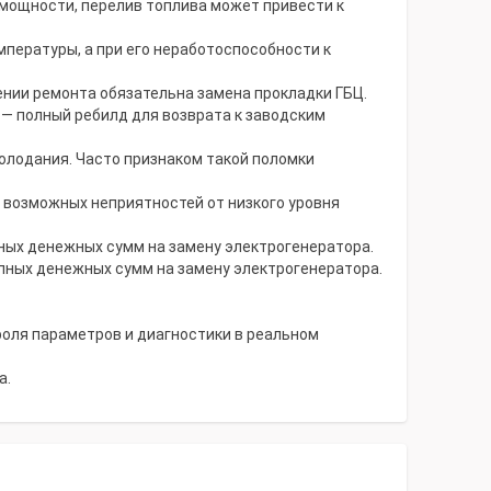
 мощности, перелив топлива может привести к
мпературы, а при его неработоспособности к
ении ремонта обязательна замена прокладки ГБЦ.
 — полный ребилд для возврата к заводским
олодания. Часто признаком такой поломки
и возможных неприятностей от низкого уровня
ных денежных сумм на замену электрогенератора.
пных денежных сумм на замену электрогенератора.
роля параметров и диагностики в реальном
а.