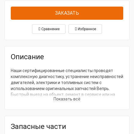
ЗАКАЗАТЬ
Сравнение
Избранное
Описание
Наши сертифицированные специалисты проводят
комплексную диагностику, устранение неисправностей
двигателей, электрики и топливных систем с
использованием оригинальных запчастей Вепрь.
Быстрый выезд на объект, ремонт в сервисе или на
Показать всё
месте. Минимизируем простои, продлеваем срок
службы ДГУ. Гарантия качества от ГК ТехноСпецСнаб —
звоните для бесплатной консультации! Цена от 10 000
руб., сроки 1-3 дня.
Запасные части