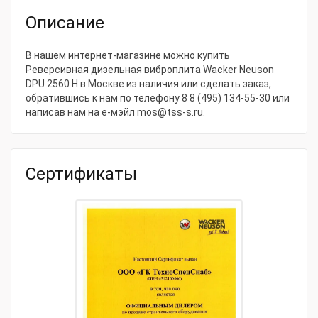
Производитель
Wacker Neuson
Описание
СтранаПроисхождения
ГЕРМАНИЯ
Основные характеристики
В нашем интернет-магазине можно купить
Реверсивная дизельная виброплита Wacker Neuson
Мощность, кВт
3.4
DPU 2560 H в Москве из наличия или сделать заказ,
обратившись к нам по телефону
8 8 (495) 134-55-30
или
Расход, л/ч
0.4
написав нам на е-мэйл
mos@tss-s.ru
.
Ширина плиты, мм
600
Мощность, л.с.
4.5
Сертификаты
Глубина уплотнения, мм
250
Частота, Гц
90
Центробежная сила, кН
25
Бак для воды, л
Нет
Длина плиты, мм
703
Реверс
Да