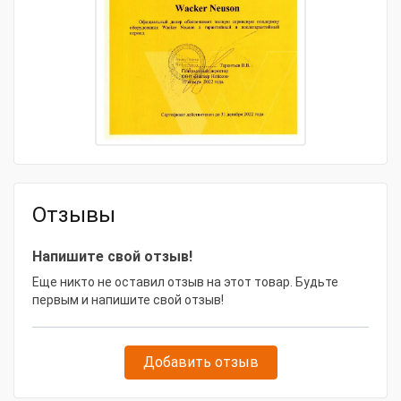
Дополнительное оборудование
73317
Тип товара
Реверсивная дизельная виброплита
Модель товара
Wacker Neuson DPU 2560 H
Габаритные размеры и вес
Габариты, мм
703х600х736
Масса, кг
164
Отзывы
Напишите свой отзыв!
Еще никто не оставил отзыв на этот товар. Будьте
первым и напишите свой отзыв!
Добавить отзыв