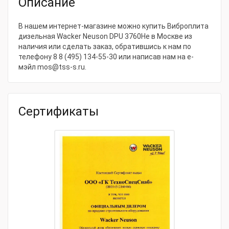
Описание
СтранаПроисхождения
ГЕРМАНИЯ
Основные характеристики
В нашем интернет-магазине можно купить Виброплита
дизельная Wacker Neuson DPU 3760He в Москве из
Мощность, кВт
5.4
наличия или сделать заказ, обратившись к нам по
телефону
8 8 (495) 134-55-30
или написав нам на е-
Расход, л/ч
0.6
мэйл
mos@tss-s.ru
.
Артикул
5000610359
Ширина плиты, мм
600
Сертификаты
Мощность, л.с.
7
Глубина уплотнения, мм
370
Центробежная сила, кН
37
Бак для воды, л
Нет
Длина плиты, мм
703
Реверс
Да
Дополнительное оборудование
73317