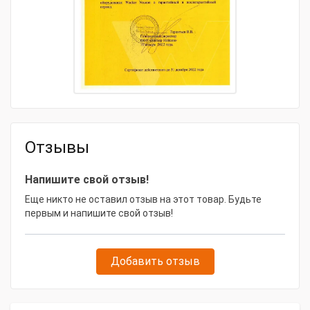
Тип товара
Виброплита дизельная
Модель товара
Wacker Neuson DPU 3760He
Габаритные размеры и вес
Габариты, мм
703х600х1313
Масса, кг
274
Отзывы
Напишите свой отзыв!
Еще никто не оставил отзыв на этот товар. Будьте
первым и напишите свой отзыв!
Добавить отзыв