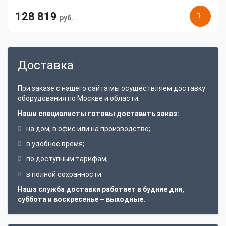
ЗИП и комплектующие – 1 набор.
128 819
Руководство по эксплуатации – 1 шт.
руб.
Свидетельство об аттестации НАКС – 1 шт.
Важно! Полуавтоматическая горелка не входит в
комплектацию к аппарату. Приобретается отдельно.
Доставка
При заказе с нашего сайта мы осуществляем доставку
оборудования по Москве и области.
Наши специалисты готовы доставить заказ:
на дом, в офис или на производство;
в удобное время;
по доступным тарифам;
в полной сохранности.
Наша служба доставки работает в будние дни,
суббота и воскресенье – выходные.