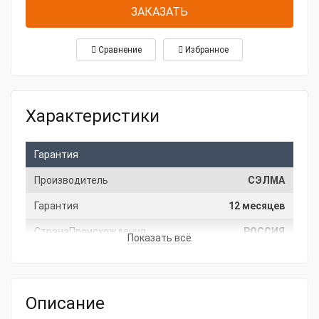
ЗАКАЗАТЬ
Сравнение
Избранное
Характеристики
Гарантия
Производитель
СЭЛМА
Гарантия
12 месяцев
СтранаПроисхождения
РОССИЯ
Показать всё
Основные характеристики
Мощность, кВт
0.05
Описание
Скорость, м/мин
0,15-1,2