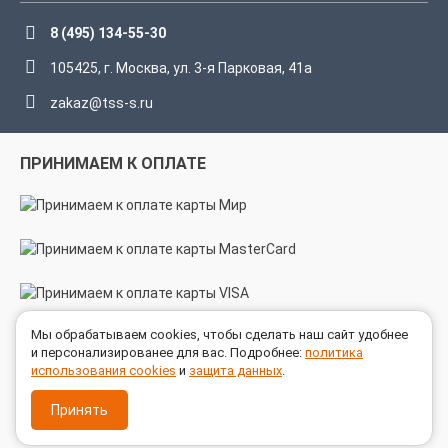
8 (495) 134-55-30
105425, г. Москва, ул. 3-я Парковая, 41а
zakaz@tss-s.ru
ПРИНИМАЕМ К ОПЛАТЕ
Мы обрабатываем cookies, чтобы сделать наш сайт удобнее
МЫ В СОЦСЕТЯХ
и персонализированее для вас. Подробнее:
политика
использования cookies
и
защита данных
.
Принять
© 2005 - 2026 ГК ТехноСпецСнаб