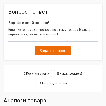
Габариты, мм
1704х876х1268
Вопрос - ответ
Высота, мм
1268 мм
Задайте свой вопрос!
Масса, кг
706 кг
Еще никто не задал вопрос по этому товару. Будьте
Длина, м
1704 мм
первым и задайте свой вопрос!
Ширина, см
876 мм
Задать вопрос
Получить скидку
Нашли дешевле?
Версия для печати
Аналоги товара