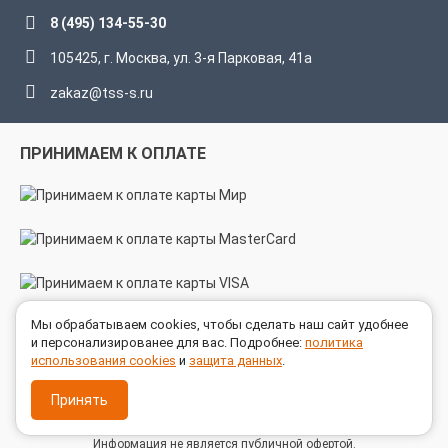
8 (495) 134-55-30
105425, г. Москва, ул. 3-я Парковая, 41а
zakaz@tss-s.ru
ПРИНИМАЕМ К ОПЛАТЕ
Мы обрабатываем cookies, чтобы сделать наш сайт удобнее
МЫ В СОЦСЕТЯХ
и персонализированее для вас. Подробнее:
политика
использования cookies
и
защита данных
.
Принять
© 2005 - 2026 ГК ТехноСпецСнаб
Информация не является публичной офертой.