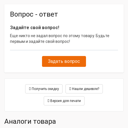
Габаритные размеры и вес
Вопрос - ответ
Габариты, мм
3000х2300х2390
Высота, мм
2390 мм
Задайте свой вопрос!
Масса, кг
2186 кг
Еще никто не задал вопрос по этому товару. Будьте
первым и задайте свой вопрос!
Длина, м
3000 мм
Ширина, см
2300 мм
Задать вопрос
Получить скидку
Нашли дешевле?
Версия для печати
Аналоги товара