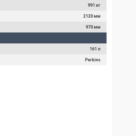
991 кг
2120 мм
970 мм
161 л
Perkins