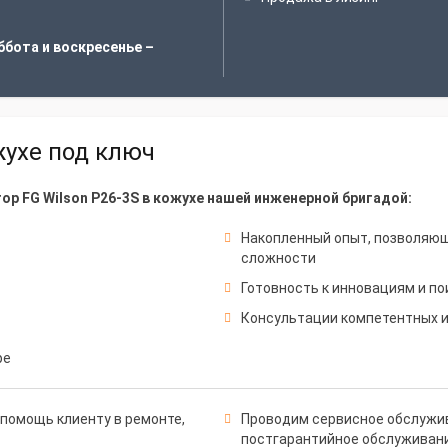
ббота и воскресенье –
жухе под ключ
р FG Wilson P26-3S в кожухе нашей инженерной бригадой:
Накопленный опыт, позволяю
сложности
Готовность к инновациям и по
Консультации компетентных 
ре
помощь клиенту в ремонте,
Проводим сервисное обслужив
постгарантийное обслуживан