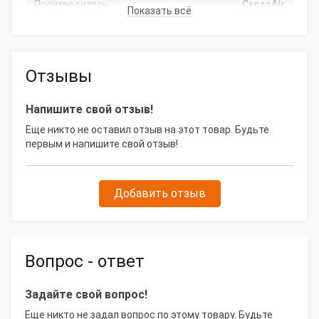
Производитель
CrossAir
Показать всё
Основные характеристики
Пропускная способность, л/мин
3600
Отзывы
Давление, бар
13
Точка росы, °C
+3
Напишите свой отзыв!
Еще никто не оставил отзыв на этот товар. Будьте
Артикул
00000002643
первым и напишите свой отзыв!
Тип осушителя
Рефрижераторный
Модель товара
CrossAir CAAD-3.6
Добавить отзыв
Габаритные размеры и вес
Высота, мм
520
Вопрос - ответ
Масса, кг
44
Ширина, мм
350
Задайте свой вопрос!
Длина, мм
690
Еще никто не задал вопрос по этому товару. Будьте