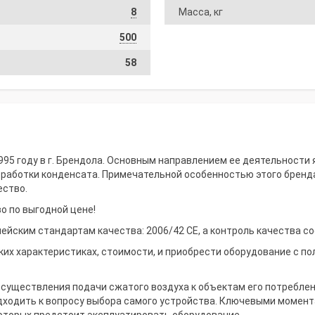
8
Масса, кг
500
58
995 году в г. Брендола. Основным направлением ее деятельности
бработки конденсата. Примечательной особенностью этого бренда
ество.
о по выгодной цене!
йским стандартам качества: 2006/42 CE, а контроль качества соо
х характеристиках, стоимости, и приобрести оборудование с по
существления подачи сжатого воздуха к объектам его потреблен
дходить к вопросу выбора самого устройства. Ключевыми момент