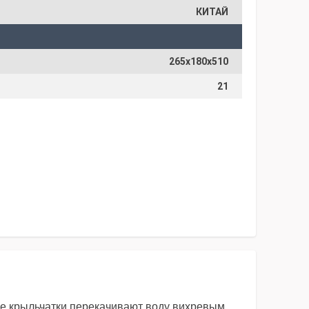
КИТАЙ
265х180х510
21
ые крыльчатки перекачивают воду вихревым