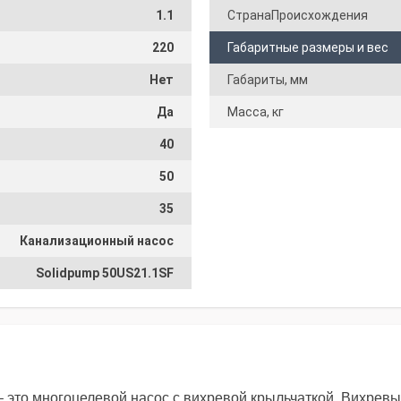
1.1
СтранаПроисхождения
220
Габаритные размеры и вес
Нет
Габариты, мм
Да
Масса, кг
40
50
35
Канализационный насос
Solidpump 50US21.1SF
 это многоцелевой насос с вихревой крыльчаткой. Вихрев