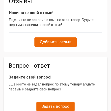
Отзывы
Артикул
F00966130
Вид перекачиваемой жидкости
Vасло
Напишите свой отзыв!
Еще никто не оставил отзыв на этот товар. Будьте
Поворотная муфта
Да
первым и напишите свой отзыв!
Диаметр вх., дюйм
1/2
Тип товара
Пистолет
Добавить отзыв
Модель
для масла PIUSI Easyoil (жесткий
товара
носик)
Габаритные размеры и вес
Вопрос - ответ
Масса, кг
1.2
Задайте свой вопрос!
Еще никто не задал вопрос по этому товару. Будьте
первым и задайте свой вопрос!
Задать вопрос