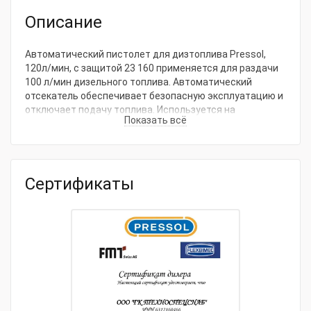
Артикул
23160
Описание
Отсекатель
Да
Диаметр вх., дюйм
1
Автоматический пистолет для дизтоплива Pressol,
120л/мин, с защитой 23 160 применяется для раздачи
Тип
Автоматический пистолет для
100 л/мин дизельного топлива. Автоматический
товара
дизтоплива
отсекатель обеспечивает безопасную эксплуатацию и
отключает подачу топлива. Используется на
Модель
Pressol, 120л/мин, с защитой 23
Показать всё
ведомственных и коммерческих АЗС.
товара
160
Ищете, где заказать автоматический пистолет для
дизтоплива pressol, 120л/мин, с защитой 23 160 в
Москве? Обратитесь к специалистам ГК
Сертификаты
«ТехноСпецСнаб» - 8 (495) 134-55-30