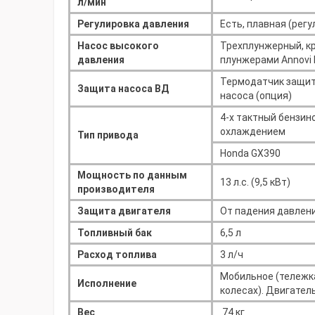
л/мин
Регулировка давления
Есть, плавная (рег
Насос высокого
Трехплунжерный, к
давления
плунжерами Annovi R
Термодатчик защиты
Защита насоса ВД
насоса (опция)
4-х тактный бензин
охлаждением
Тип привода
Honda GX390
Мощность по данным
13 л.с. (9,5 кВт)
производителя
Защита двигателя
От падения давлен
Топливный бак
6,5 л
Расход топлива
3 л/ч
Мобильное (тележка
Исполнение
колесах). Двигател
Вес
74 кг