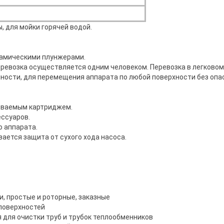
, для мойки горячей водой.
амическими плунжерами.
еревозка осуществляется одним человеком. Перевозка в легковом
ности, для перемещения аппарата по любой поверхности без оп
ываемым картриджем.
ссуаров.
о аппарата.
ается защита от сухого хода насоса.
, простые и роторные, заказные
 поверхностей
я для очистки труб и трубок теплообменников