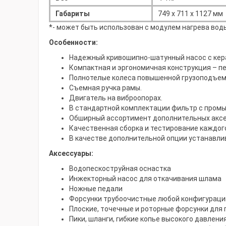
Габариты
749 х 711 х 1127 мм
*- может быть использован с модулем нагрева воды
Особенности:
Надежный кривошипно-шатунный насос с кер
Компактная и эргономичная конструкция – п
Полнотелые колеса повышенной грузоподъем
Съемная ручка рамы.
Двигатель на виброопорах.
В стандартной комплектации фильтр с пром
Обширный ассортимент дополнительных аксе
Качественная сборка и тестирование каждог
В качестве дополнительной опции устанавлив
Аксессуары:
Водопескоструйная оснастка
Инжекторный насос для откачивания шлама
Ножные педали
Форсунки трубоочистные любой конфигурации
Плоские, точечные и роторные форсунки для
Пики, шланги, гибкие копье высокого давлени