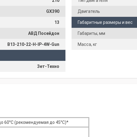
210
Тип двигателя
GX390
Двигатель
13
Габаритные размеры и вес
АВД Посейдон
Габариты, мм
B13-210-22-H-IP-4W-Gun
Масса, кг
Зет-Техно
до 60°С (рекомендуемая до 45°С)*