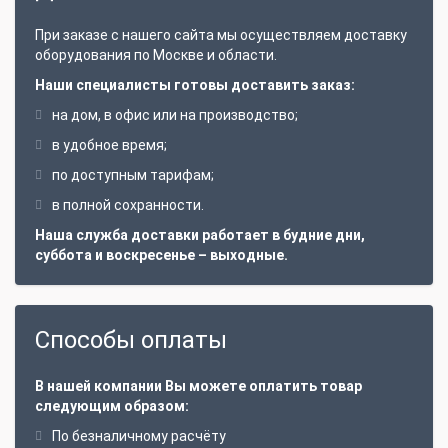
Ножные педали
Ножные переключатели (педали), удобны при
При заказе с нашего сайта мы осуществляем доставку
работе по очистке труб
оборудования по Москве и области.
Форсунки трубоочистные любой конфигурации,
Наши специалисты готовы доставить заказ:
простые и роторные, заказные
на дом, в офис или на производство;
Плоские, точечные и роторные форсунки для
в удобное время;
поверхностей
по доступным тарифам;
Пики и гибкие копья, шланги высокого давления
для очистки теплообменников
в полной сохранности.
Барабаны для шланга (удобны при очистке
Наша служба доставки работает в будние дни,
канализации)
суббота и воскресенье – выходные.
Бак пластмассовый для воды емкостью 200 –
1000 л
Способы оплаты
Спецодежда
Дополнительные системы фильтрации
В нашей компании Вы можете оплатить товар
Основная комплектация
следующим образом:
АВД ПОСЕЙДОН (Lifan 27 л.с.)
По безналичному расчёту
насос Interpump (Италия) 500 бар, 17 л/мин