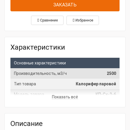
ЗАКАЗАТЬ
Сравнение
Избранное
Характеристики
Основные характеристики
Производительность, м3/ч
2500
Тип товара
Калорифер паровой
Модель товара
КП-Ск-3-6
Показать всё
Габаритные размеры и вес
Габариты, мм
650/575/180
Описание
Масса, кг
38