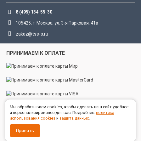
8 (495) 134-55-30
105425, г. Москва, ул. 3-я Парковая, 41а
zakaz@tss-s.ru
ПРИНИМАЕМ К ОПЛАТЕ
Мы обрабатываем cookies, чтобы сделать наш сайт удобнее
МЫ В СОЦСЕТЯХ
и персонализированее для вас. Подробнее:
политика
использования cookies
и
защита данных
.
Принять
© 2005 - 2026 ГК ТехноСпецСнаб