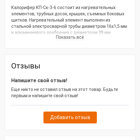
Калорифер КП-Ск-3-6 состоит из нагревательных
элементов, трубных досок, крышек, съемных боковых
щитков. Нагревательный элемент выполнен из
стальной электросварной трубы диаметром 16x1,5 мм.
и алюминиевого оребрения с диаметром 39 мм.
Показать всё
Присоединительные размеры всех
воздухонагревателей с единым шагом 125 мм дают
возможность обеспечить сборку воздухонагревателей
по высоте и длине и собрать установку
производительностью по воздуху 500 тыс.м3/ч.
Отзывы
Напишите свой отзыв!
Еще никто не оставил отзыв на этот товар. Будьте
первым и напишите свой отзыв!
Добавить отзыв