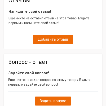
Отзывы
Напряжение, В
220 / 380
Артикул
12909
Напишите свой отзыв!
Еще никто не оставил отзыв на этот товар. Будьте
Отапливаемая площадь, м2
90
первым и напишите свой отзыв!
Тип товара
Электрокотел
Модель товара
ЭВАН NEXT 9
Добавить отзыв
Габаритные размеры и вес
Габариты, мм
600х205х105
Вопрос - ответ
Масса, кг
7.6
Задайте свой вопрос!
Еще никто не задал вопрос по этому товару. Будьте
первым и задайте свой вопрос!
Задать вопрос