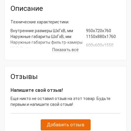
Тип товара
Кабина абразивоструйная напорная
Описание
Модель товара
Contracor ECO-100P
Габаритные размеры и вес
Технические характеристики:
Внутренние размеры ШxГxВ, мм
950x720x760
Габариты, мм
1150x880x1760
Наружные габариты ШxГxВ, мм
1150x880x1760
Наружные габариты фильтр-камеры
600x600x1550
ШxГxВ, мм
Показать всё
Модель абразивоструйного аппарата,
CBS-13
тип
Модель фильтр-камеры, тип
DC-370
2
Площадь фильтра, м
8
Отзывы
Импульсная очистка фильтрующего
Нет
эл-та
Напишите свой отзыв!
Еще никто не оставил отзыв на этот товар. Будьте
первым и напишите свой отзыв!
Добавить отзыв