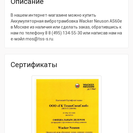
Описание
Мощность, кВт
2.24
Артикул
5100049787
В нашем интернет-магазине можно купить
Аккумуляторная вибротрамбовка Wacker Neuson AS60e
Центробежная сила, кН
17
в Москве из наличия или сделать заказ, обратившись к
нам по телефону
8 8 (495) 134-55-30
или написав нам на
Размер башмака, мм
28х340
е-мэйл
mos@tss-s.ru
.
Величина хода, мм
52
Частота ударов в минуту
680
Сертификаты
Тип товара
Аккумуляторная вибротрамбовка
Модель товара
Wacker Neuson AS60e
Габаритные размеры и вес
Габариты, мм
610х361х1050
Масса, кг
61